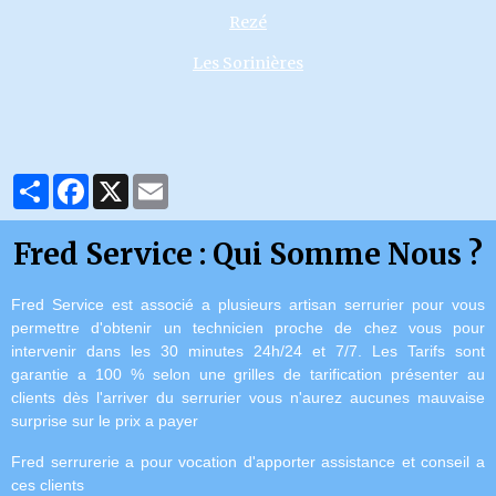
Rezé
Les Sorinières
Partager
Facebook
X
Email
Fred Service : Qui Somme Nous ?
Fred Service est associé a plusieurs artisan serrurier pour vous
permettre d'obtenir un technicien proche de chez vous pour
intervenir dans les 30 minutes 24h/24 et 7/7.
Les Tarifs sont
garantie a 100 % selon une grilles de tarification présenter au
clients dès l'arriver du serrurier vous n'aurez aucunes mauvaise
surprise sur le prix a payer
Fred serrurerie a pour vocation d'apporter assistance et conseil a
ces clients