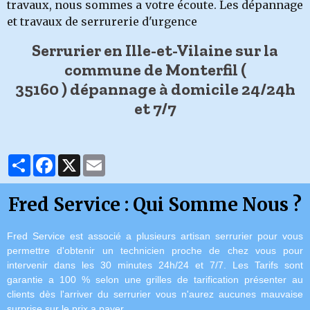
travaux, nous sommes a votre écoute. Les dépannage
et travaux de serrurerie d'urgence
Serrurier en Ille-et-Vilaine sur la
commune de Monterfil (
35160 ) dépannage à domicile 24/24h
et 7/7
Partager
Facebook
X
Email
Fred Service : Qui Somme Nous ?
Fred Service est associé a plusieurs artisan serrurier pour vous
permettre d'obtenir un technicien proche de chez vous pour
intervenir dans les 30 minutes 24h/24 et 7/7.
Les Tarifs sont
garantie a 100 % selon une grilles de tarification présenter au
clients dès l'arriver du serrurier vous n'aurez aucunes mauvaise
surprise sur le prix a payer