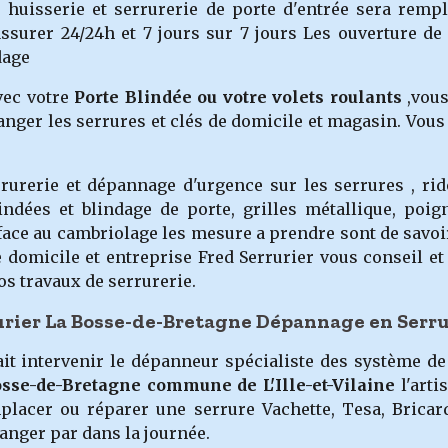
e huisserie et serrurerie de porte d'entrée sera remp
surer 24/24h et 7 jours sur 7 jours Les ouverture de c
dage
vec votre
Porte Blindée ou votre volets roulants
,vous
hanger les serru
res et clés de domicile et magasin.
Vous 
urerie et dépannage d'urgence sur les serrures , ride
indées et blindage de porte, grilles métallique, poi
 , face au cambriolage les mesure a prendre sont de savo
e domicile et entreprise Fred Serrurier vous conseil et
os travaux de serrurerie.
urier La Bosse-de-Bretagne Dépannage en Serru
ait intervenir le dépanneur spécialiste des système de
osse-de-Bretagne
commune de L'Ille-et-Vilaine
l'art
placer ou réparer une serrure Vachette, Tesa, Bricar
hanger par dans la journée.