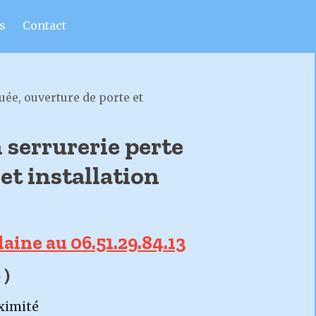
s
Contact
ée, ouverture de porte et
 serrurerie perte
et installation
laine au 06.51.29.84.13
 )
oximité