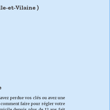
e-et-Vilaine )
e
 avez perdue vos clés ou avez une
 comment faire pour régler votre
icile depuis plus de 12 ans fait