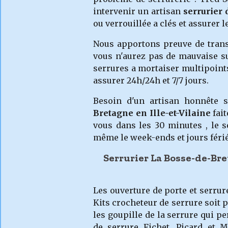
intervenir un artisan
serrurier
ou verrouillée a clés et assurer 
Nous apportons preuve de transpa
vous n'aurez pas de mauvaise su
serrures a mortaiser multipoints
assurer 24h/24h et 7/7 jours.
Besoin d'un artisan honnête
Bretagne
en Ille-et-Vilaine
fai
vous dans les 30 minutes , le 
même le week-ends et jours férié
Serrurier La Bosse-de-Bre
Les ouverture de porte et serrur
Kits crocheteur de serrure soit p
les goupille de la serrure qui p
de serrure Fichet, Picard et M