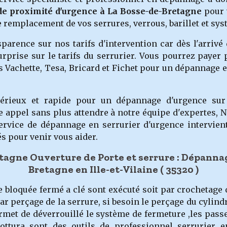
 de proximité d'urgence à La Bosse-de-Bretagne
pour 
le remplacement de vos serrures, verrous, barillet et sy
rence sur nos tarifs d'intervention car dès l'arrivé d
rprise sur le tarifs du serrurier. Vous pourrez payer p
 Vachette, Tesa, Bricard et Fichet pour un dépannage e
 sérieux et rapide pour un dépannage d'urgence s
te appel sans plus attendre à notre équipe d'expertes,
service de dépannage en serrurier d'urgence intervie
s pour venir vous aider.
tagne Ouverture de Porte et serrure : Dépanna
Bretagne en Ille-et-Vilaine
( 35320 )
e bloquée fermé a clé sont exécuté soit par crochetage 
ar perçage de la serrure, si besoin le perçage du cylindre
ermet de déverrouillé le système de fermeture ,les pass
ottura sont des outils de professionnel serrurier 