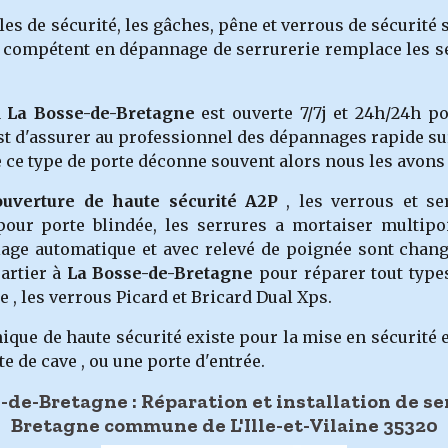
les de sécurité, les gâches, pêne et verrous de sécurité
 compétent en dépannage de serrurerie remplace les ser
à
La Bosse-de-Bretagne
est ouverte 7/7j et 24h/24h 
est d'assurer au professionnel des dépannages rapide su
de ce type de porte déconne souvent alors nous les avon
ouverture de haute sécurité A2P
, les verrous et se
our porte blindée, les serrures a mortaiser multipo
lage automatique et avec relevé de poignée sont chang
uartier à
La Bosse-de-Bretagne
pour réparer tout type
 , les verrous Picard et Bricard Dual Xps.
ue de haute sécurité existe pour la mise en sécurité en
e de cave , ou une porte d'entrée.
-de-Bretagne : Réparation et installation de se
Bretagne commune de L'Ille-et-Vilaine 35320