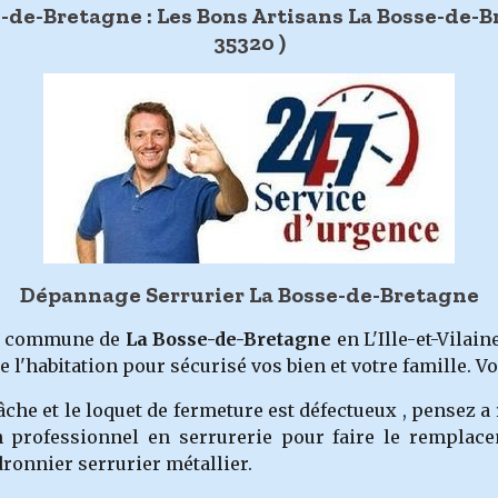
-de-Bretagne : Les Bons Artisans La Bosse-de-Br
35320 )
Dépannage Serrurier La Bosse-de-Bretagne
re commune de
La Bosse-de-Bretagne
en L'Ille-et-Vilain
de l'habitation pour sécurisé vos bien et votre famille. V
Gâche et le loquet de fermeture est défectueux , pensez 
 un professionnel en serrurerie pour faire le rempl
dronnier serrurier métallier.