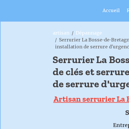
Accueil
artisan
Dépannage
Serrurier La Bosse-de-Bretagn
installation de serrure d'urgen
Serrurier La Bos
de clés et serrur
de serrure d'urg
Artisan serrurier La B
S
Entrep