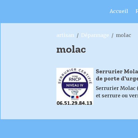
Accueil
artisan
Dépannage
molac
molac
Serrurier Mola
de porte d'urg
Serrurier Molac 
et serrure ou ve